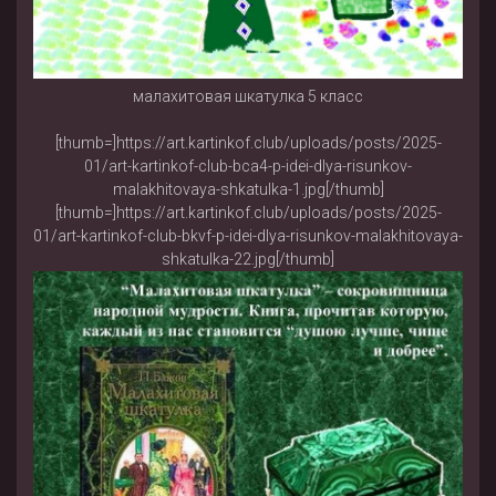
малахитовая шкатулка 5 класс
[thumb=]https://art.kartinkof.club/uploads/posts/2025-
01/art-kartinkof-club-bca4-p-idei-dlya-risunkov-
malakhitovaya-shkatulka-1.jpg[/thumb]
[thumb=]https://art.kartinkof.club/uploads/posts/2025-
01/art-kartinkof-club-bkvf-p-idei-dlya-risunkov-malakhitovaya-
shkatulka-22.jpg[/thumb]