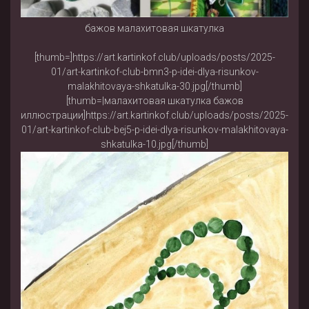
бажов малахитовая шкатулка
[thumb=]https://art.kartinkof.club/uploads/posts/2025-
01/art-kartinkof-club-bmn3-p-idei-dlya-risunkov-
malakhitovaya-shkatulka-30.jpg[/thumb]
[thumb=|малахитовая шкатулка бажов
иллюстрации]https://art.kartinkof.club/uploads/posts/2025-
01/art-kartinkof-club-bej5-p-idei-dlya-risunkov-malakhitovaya-
shkatulka-10.jpg[/thumb]