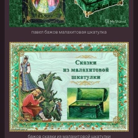
павел бажов малахитовая шкатулка
бажов сказки из малахитовой шкатулки