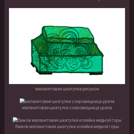
малахитовая шкатулка рисунок
малахитовая шкатулка сокровищница урала
бажов малахитовая шкатулка хозяйка медной горы