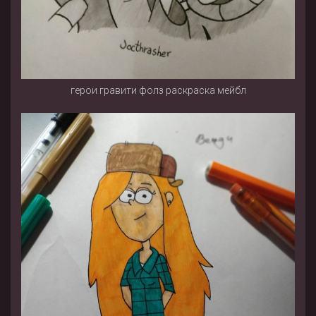
герои гравити фолз раскраска мейбл