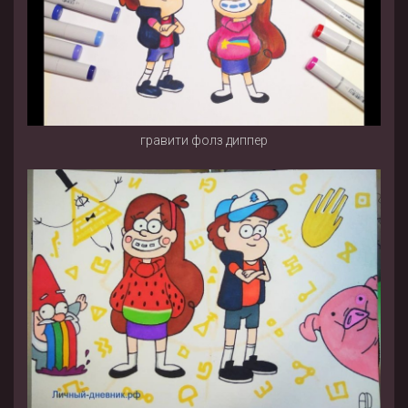
гравити фолз диппер