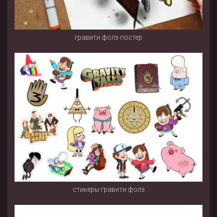
гравити фолз постер
стикеры гравити фолз