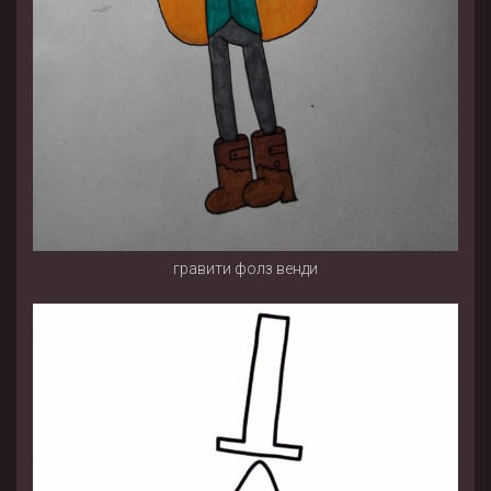
гравити фолз венди