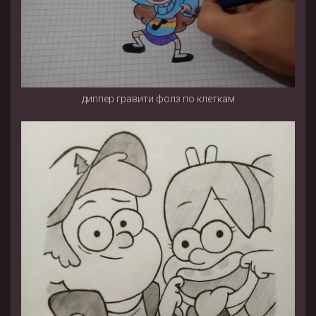
диппер гравити фолз по клеткам