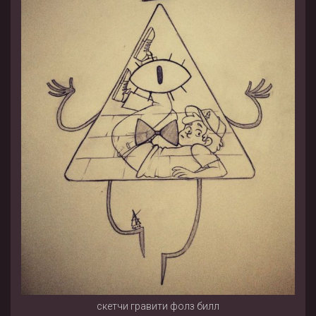
скетчи гравити фолз билл