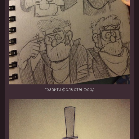
гравити фолз стэнфорд