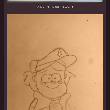
рисунки гравити фолз