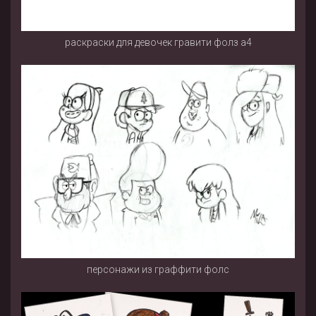
раскраски для девочек гравити фолз а4
персонажи из граффити фолс