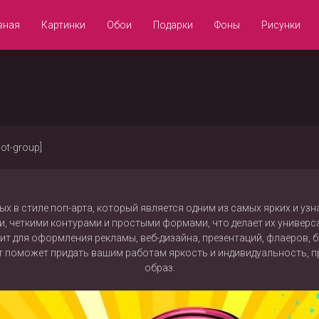
вная
Картинки
Обои
Подарки
Фоны
Рисунки
not-group]
ых в стиле поп-арта, который является одним из самых ярких и у
, четкими контурами и простыми формами, что делает их универ
ит для оформления рекламы, веб-дизайна, презентаций, флаеров, 
рт поможет придать вашим работам яркость и индивидуальность,
образ.