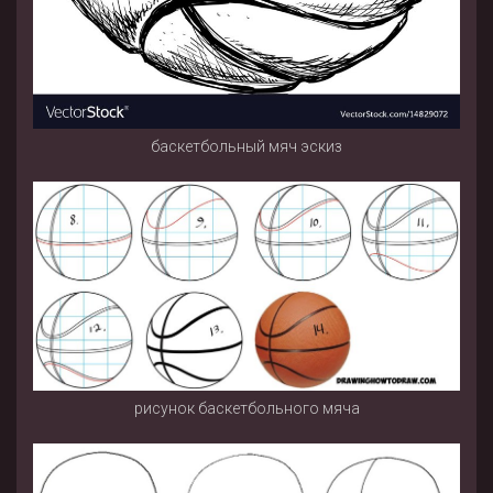
баскетбольный мяч эскиз
рисунок баскетбольного мяча