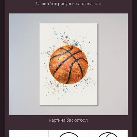
баскетбол рисунок карандашом
картина баскетбол