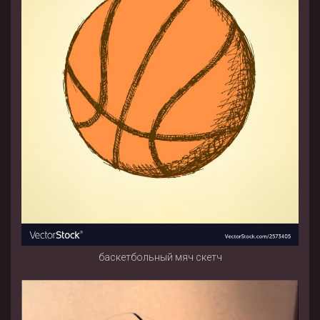
баскетбольный мяч скетч