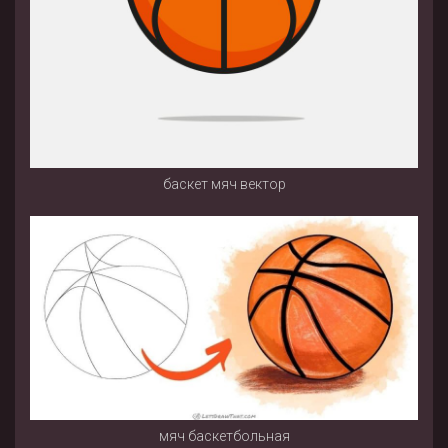
баскет мяч вектор
мяч баскетбольная