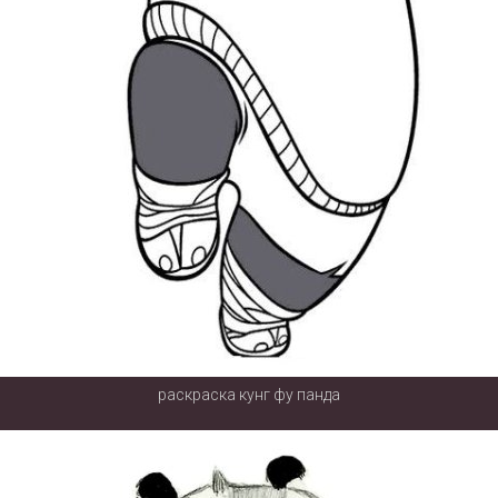
раскраска кунг фу панда