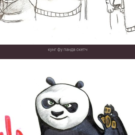
кунг фу панда скетч