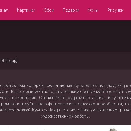
вная
Картинки
Обои
Подарки
Фоны
Рисунки
not-group]
онный фильм, который предлагает массу вдохновляющих идей для 
ени По, который мечтает стать великим боевым мастером кунг-ф
упить к рисованию. Отважный По, мудрый наставник Шифу, легенда
ером. пспользуйте свою фантазию и творческие способности, чт
е персонажей. Кунг-фу Панда - это не только увлекательное развл
художественной работы.