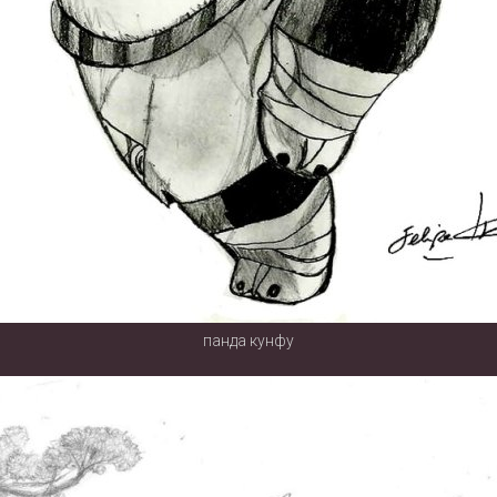
панда кунфу