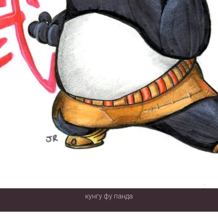
кунгу фу панда