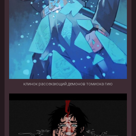
клинок рассекающий демонов томиока гию