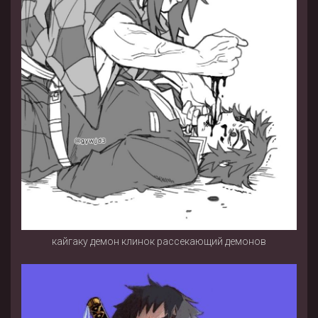
кайгаку демон клинок рассекающий демонов