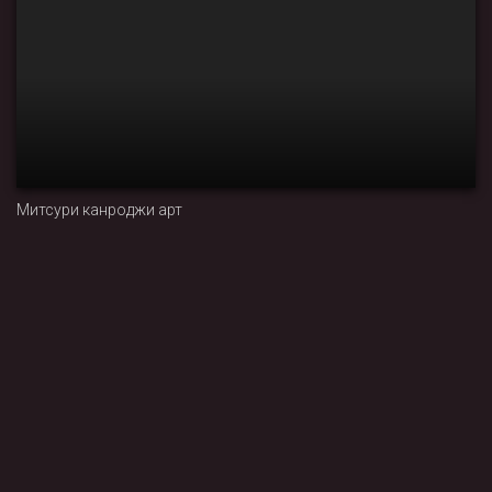
Митсури канроджи арт