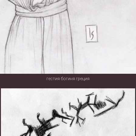
гестия богиня греция