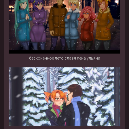
бесконечное лето славя лена ульяна