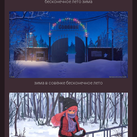
бесконечное лето зима
зима в совёнке бесконечное лето