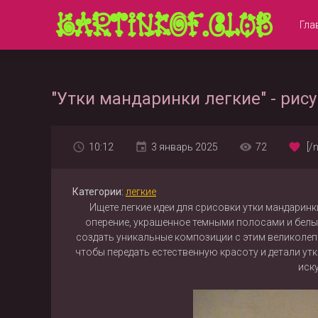
Гла
"Утки мандаринки легкие" - рис
10:12
3 январь 2025
72
[/
Категории:
легкие
Ищете легкие идеи для срисовки утки мандарин
оперение, украшенное темными полосами и белы
создать уникальные композиции с этим великолепн
чтобы передать естественную красоту и детали ут
иск