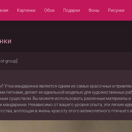
вная
Картинки
Обои
Подарки
Фоны
Рисунки
унки
not-group]
ки? Утка мандаринка является одним из самых красочных и привле
ми пятнами, делает ее идеальной моделью для художественных раб
ым существом. Вы можете использовать различные материалы и те
ки мандаринки. Независимо от вашего уровня опыта, эти легкие и
усства, воплощая в жизнь красоту этого великолепного птичьего в