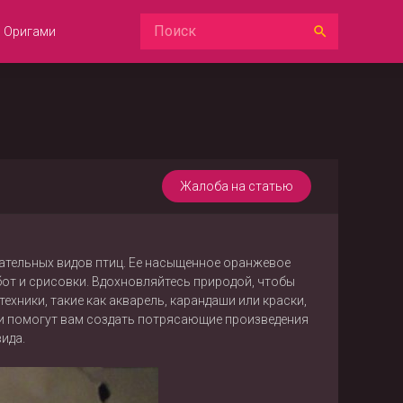
Оригами
Жалоба на статью
кательных видов птиц. Ее насыщенное оранжевое
от и срисовки. Вдохновляйтесь природой, чтобы
хники, такие как акварель, карандаши или краски,
деи помогут вам создать потрясающие произведения
ида.