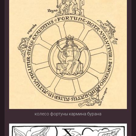
колесо фортуны кармина бурана