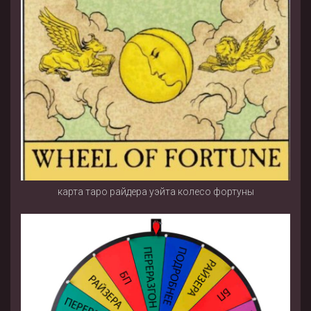
карта таро райдера уэйта колесо фортуны