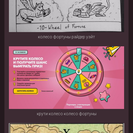
колесо фортуны райдер уэйт
крути колесо колесо фортуны