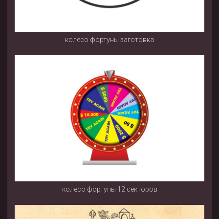
колесо фортуны заготовка
колесо фортуны 12 секторов