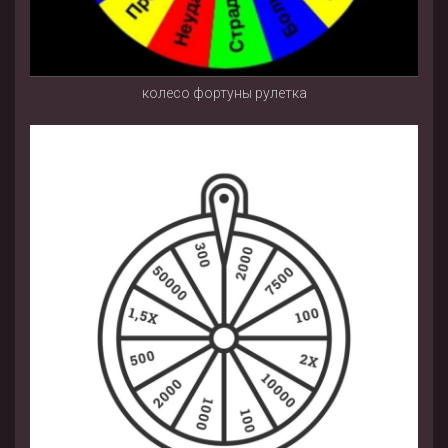
колесо фортуны рулетка