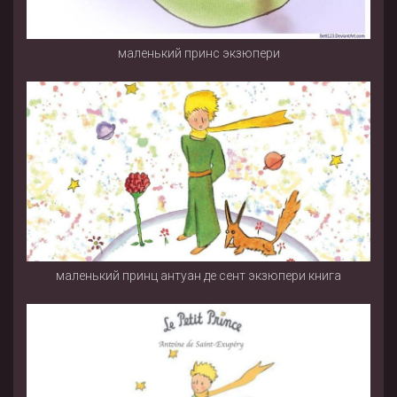
маленький принс экзюпери
маленький принц антуан де сент экзюпери книга