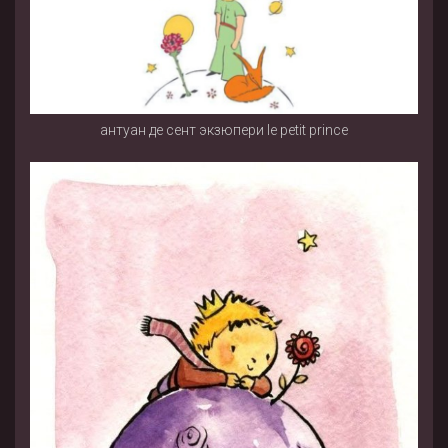
антуан де сент экзюпери le petit prince