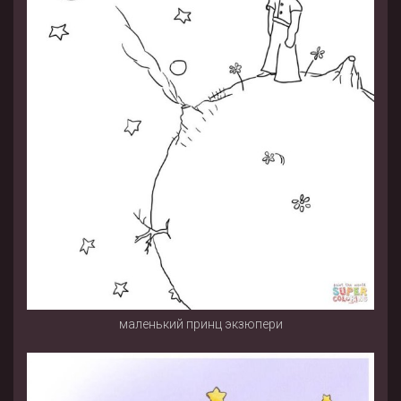
маленький принц экзюпери