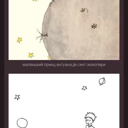
маленький принц антуана де сент экзюпери