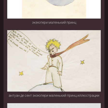
экзюпери маленький принц
антуан де сент экзюпери маленький принц иллюстрации