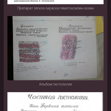
Препарат легкое окраска гематоксилин-эозин
Альбом гистология