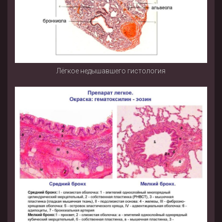
Лёгкое недышавшего гистология