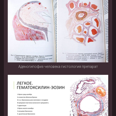
Аденогипофиз человека гистология препарат