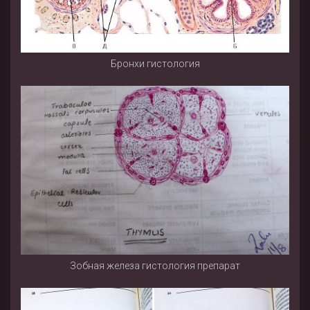
Бронхи гистология
Зобная железа гистология препарат