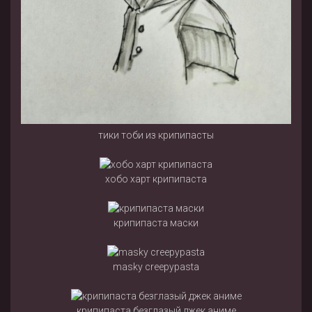
тики тоби из крипипасты
хобо харт крипипаста
крипипаста маски
masky creepypasta
крипипаста безглазый джек аниме