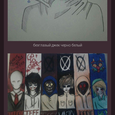
безглазый джек черно белый