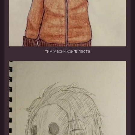
тим маски крипипаста