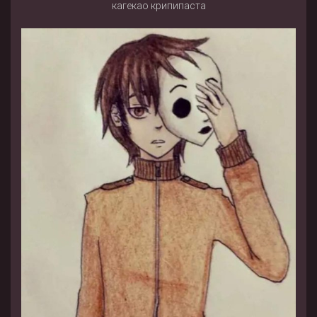
кагекао крипипаста