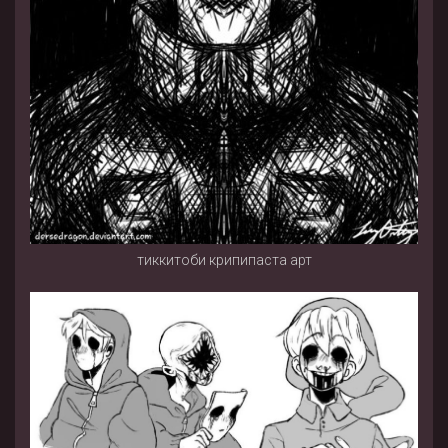
тиккитоби крипипаста арт