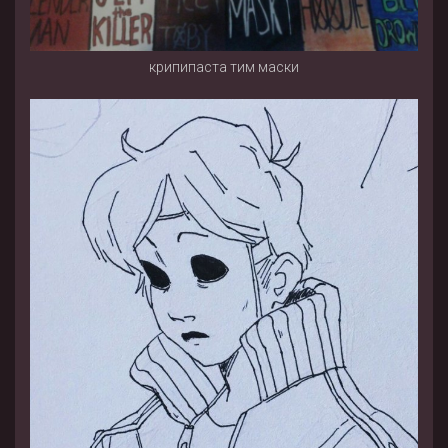
крипипаста тим маски