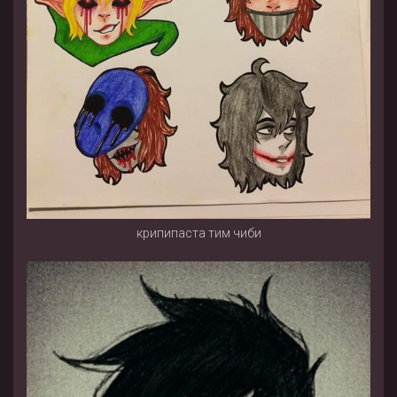
крипипаста тим чиби