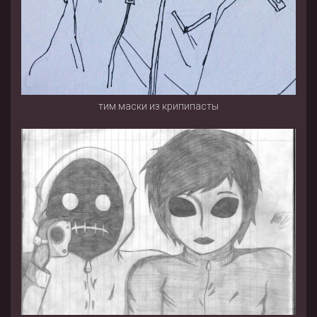
тим маски из крипипасты