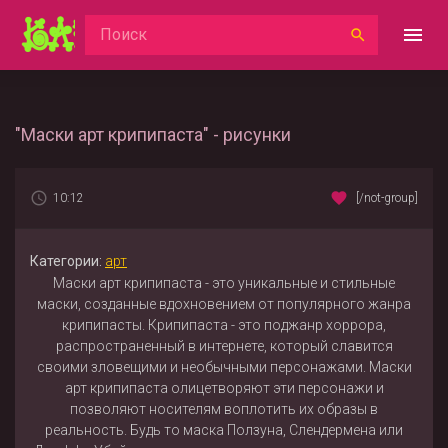
"Маски арт крипипаста" - рисунки
10:12
[/not-group]
Категории:
арт
Маски арт крипипаста - это уникальные и стильные
маски, созданные вдохновением от популярного жанра
крипипасты. Крипипаста - это поджанр хоррора,
распространенный в интернете, который славится
своими зловещими и необычными персонажами. Маски
арт крипипаста олицетворяют эти персонажи и
позволяют носителям воплотить их образы в
реальность. Будь то маска Ползуна, Слендермена или