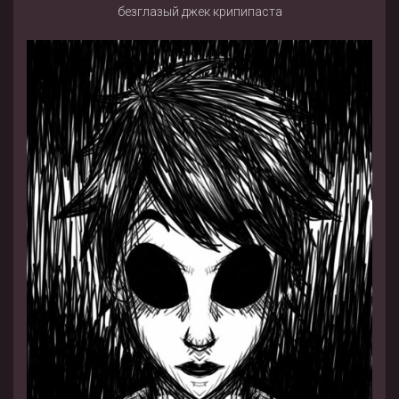
безглазый джек крипипаста