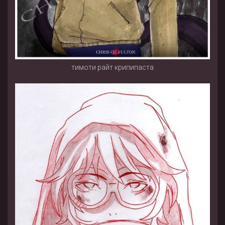
тимоти райт крипипаста