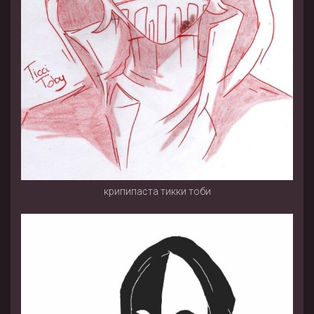
крипипаста тикки тоби