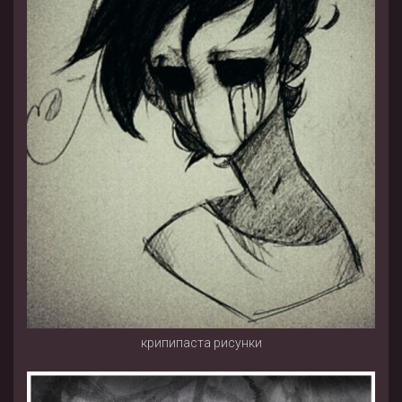
крипипаста рисунки