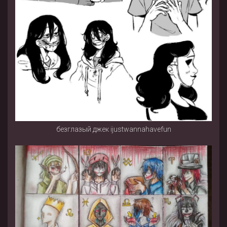
безглазый джек ijustwannahavefun