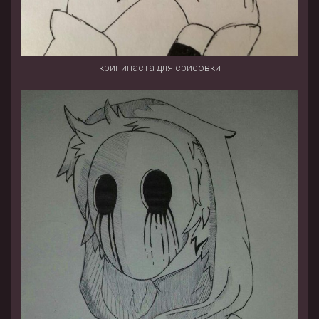
крипипаста для срисовки