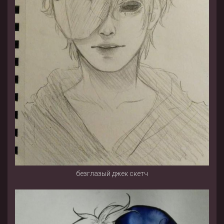
безглазый джек скетч