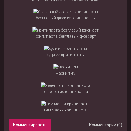
безглазый джек из крипипасты
крипипаста безглазый джек арт
худи из крипипасты
маски тим
хелен отис крипипаста
тим маски крипипаста
Комментировать
Комментарии (0)