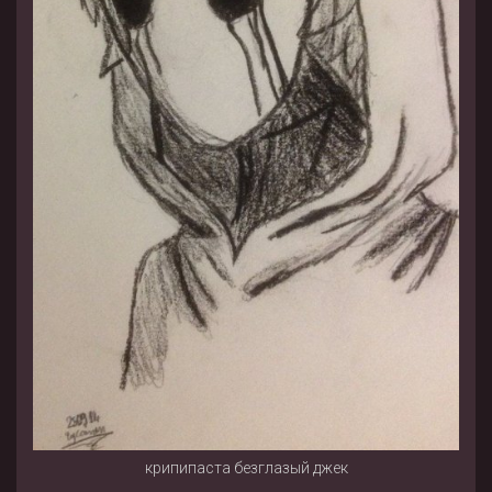
крипипаста безглазый джек