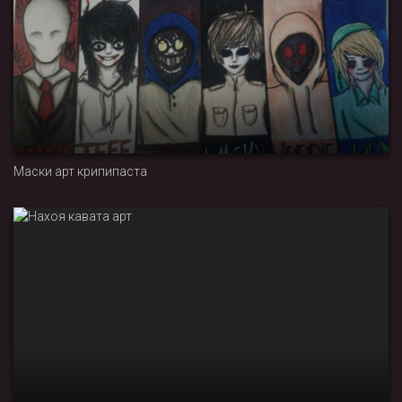
Маски арт крипипаста