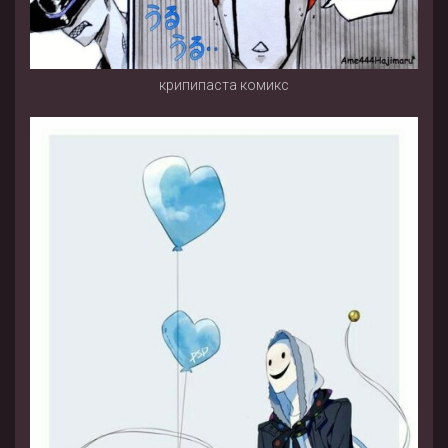
крипипаста комикс