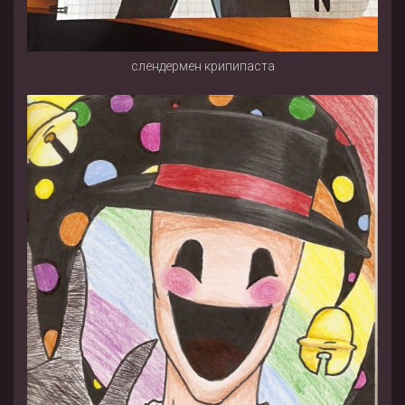
слендермен крипипаста