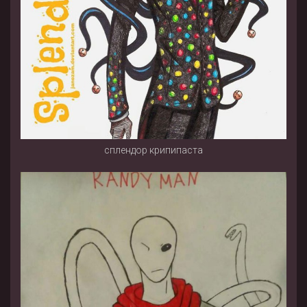
сплендор крипипаста