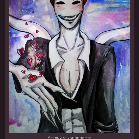
безликие крипипаста