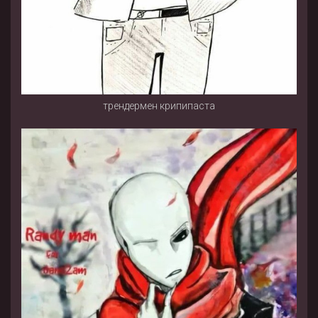
трендермен крипипаста