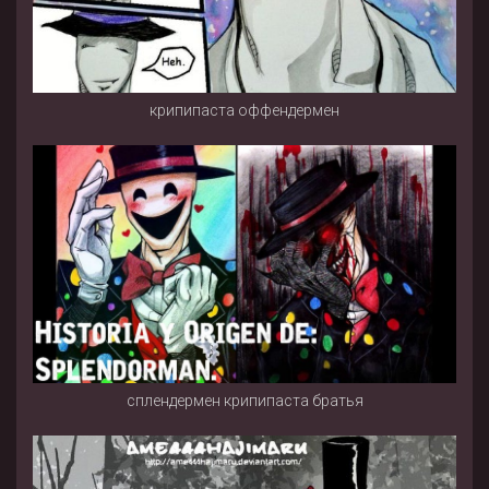
крипипаста оффендермен
сплендермен крипипаста братья