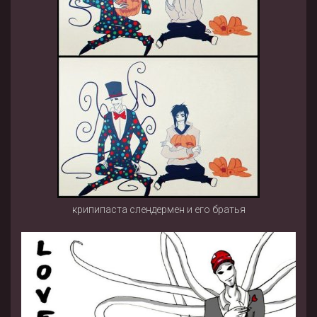
крипипаста слендермен и его братья