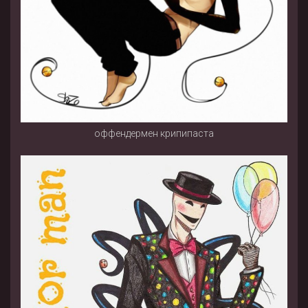
оффендермен крипипаста