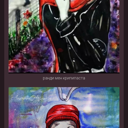
ранди мен крипипаста