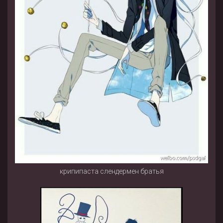
крипипаста слендермен братья