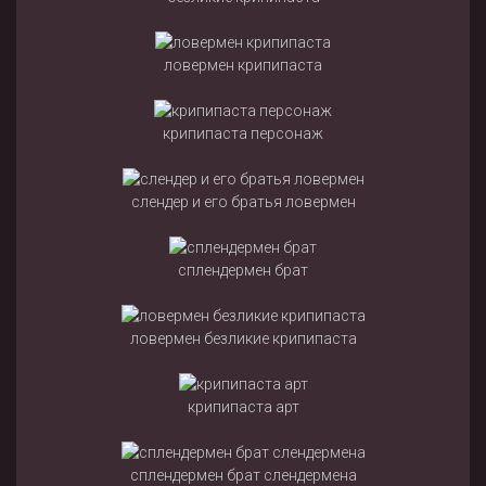
ловермен крипипаста
крипипаста персонаж
слендер и его братья ловермен
сплендермен брат
ловермен безликие крипипаста
крипипаста арт
сплендермен брат слендермена