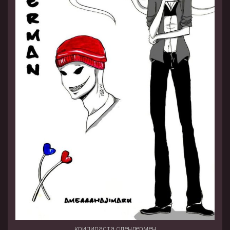
крипипаста слендермен