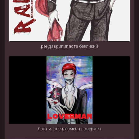
рэнди крипипаста безликий
братья слендермена ловермен