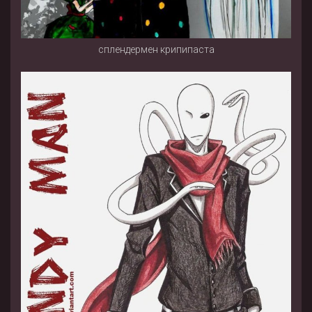
сплендермен крипипаста