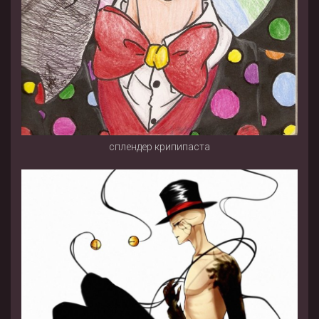
сплендер крипипаста