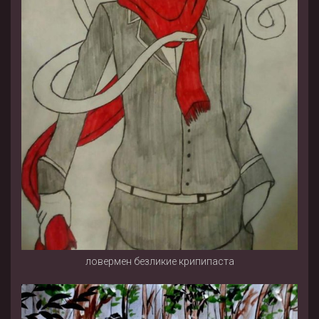
ловермен безликие крипипаста