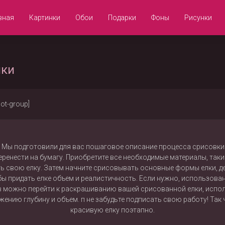
вная
Картинки
Обои
Подарки
Фоны
Рисунки
нки
not-group]
? Мы подготовили для вас пошаговое описание процесса срисовки 
еренести на бумагу. Приобретите все необходимые материалы, такие
ть свою елку. Затем начните срисовывать основные формы елки, 
бы придать елке объем и реалистичность. Если нужно, использова
 можно перейти к раскрашиванию вашей срисованной елки, испол
ению глубину и объем. п не забудьте подписать свою работу! Так ч
красивую елку поэтапно.