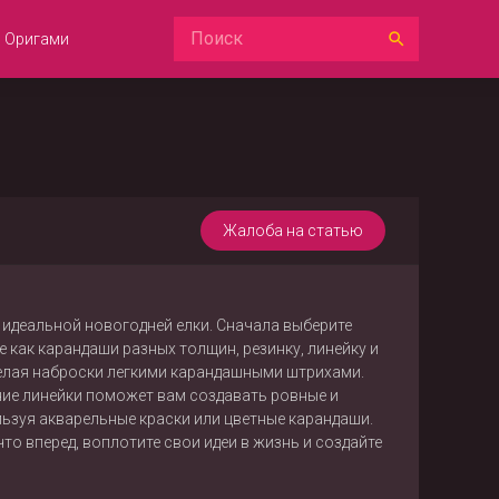
Оригами
Жалоба на статью
идеальной новогодней елки. Сначала выберите
 как карандаши разных толщин, резинку, линейку и
делая наброски легкими карандашными штрихами.
ние линейки поможет вам создавать ровные и
ьзуя акварельные краски или цветные карандаши.
то вперед, воплотите свои идеи в жизнь и создайте